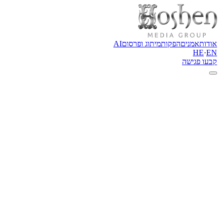
אודות
אמנים
הפקות
מיתוג ופרסום
AI
HE
·
EN
קבעו פגישה
אודות
HOSHEN Media Group
ברוכים הבאים לחושן מדיה, בית למיתוג, מדיה, יחסי ציבור, ניהול אמנים, הפק
החברה נוסדה 
המחברת בין אמנים, מותגים ופרויקטים לבין קהלים, קהילות ובמות בארצות
לאורך השנים בנינו מעטפת מקצועית שמחברת בין אמנים, מותגים, אירועים 
חושן מדיה ליוותה אמנים מובילים, הפיקה אירועים יוקרתיים ואירועי שטיח 
FOX Entertainment, HBO Max ו-yes.
כיום החברה משלבת בין ניסיון אמיתי מהשטח לבין חדשנות דיגיטלית. לצד יי