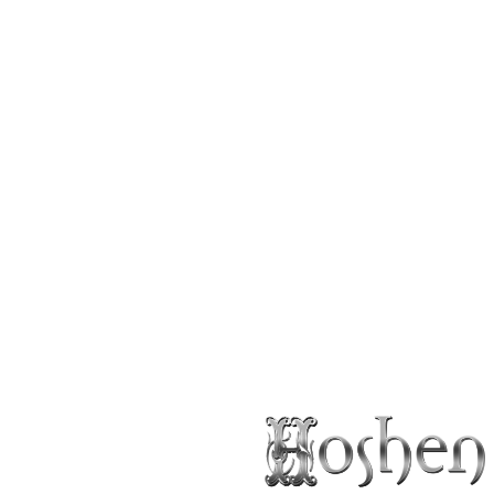
הגדולים בניו יורק. היא חברה פעילה מאוד בקהילה שלה, מעורבת מאוד
בפוליטיקה ובהסברה למען מדינת ישראל.
ויקטוריה גם הפיקה את קמפיין לשון הרע הויראלי בארה"ב, ומשמשת
כשגרירה הראשית של ארה"ב.
יצירת קשר
victoria.zirkiev@gmail.com
instagram
אינסטגרם
@
victoria_zirkiev
עקבו