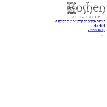
אודות
אמנים
הפקות
מיתוג ופרסום
AI
HE
·
EN
קבעו פגישה
←
חזרה לאודות
מנכ״לית ארה״ב
ויקטוריה זירקייב
ויקטוריה זירקייב הקימה יחד עם בעלה חברת ייזום נדל"ן מצליחה בשנת
2004, אבל התשוקה שלה תמיד הייתה המוזיקה. היא יצאה לדרך כדי
ליצור תוכן מוזיקה ובידור שמדבר אל הלב ומגדיל את הגאווה היהודית
בקרב הנוער.
ויקטוריה היא מנכ"לית HOSHEN Productions ו-VZ Productions,
שמנהלות אמנים בעלי שם עולמי כמו גד אלבז, מאיעס, נסים בלאק
ודמויות מובילות נוספות בעולם המוזיקה היהודית.
היא נשיאת חטיבת הנשים של ארגון חזק, סניף של אחד הארגונים