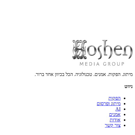
תמונות יח״צ
בוקינג והזמנות
גד אלבז
מעוניינים להזמין את האמן להופעה, אירוע או שיתוף פעולה? השאירו פרטים ונחזור
לפנייה בנושא בוקינג
info@hoshenpro.com
מיתוג. הפקות. אמנים. טכנולוגיה. הכל בכיוון אחד ברור.
ניווט
הפקות
מיתוג ופרסום
AI
אמנים
אודות
צור קשר