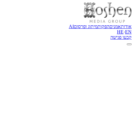
אודות
אמנים
הפקות
מיתוג ופרסום
AI
HE
·
EN
קבעו פגישה
←
חזרה לכל האמנים
זמר ויוצר
גד אלבז
להזמנת האמן
Instagram
האתר הרשמי