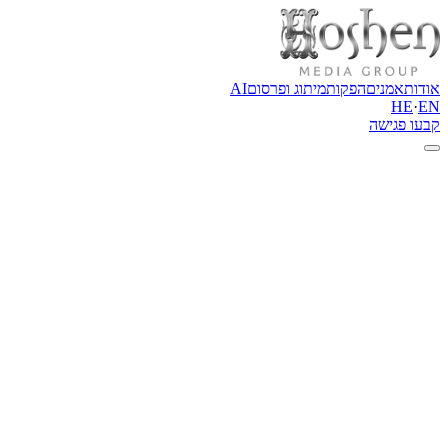
אודות
אמנים
הפקות
מיתוג ופרסום
AI
HE
·
EN
קבעו פגישה
צור קשר
בואו נדבר
יש לכם אמן, מותג, אירוע, פרויקט תוכן או רעיון שצריך לקבל כיוון ברור?
כתבו לנו כמה מילים על הפרויקט, ונחזור אליכם עם מחשבה ראשונית
וכיוון מקצועי להמשך.
ערוצים ישירים
info@hoshenpro.com